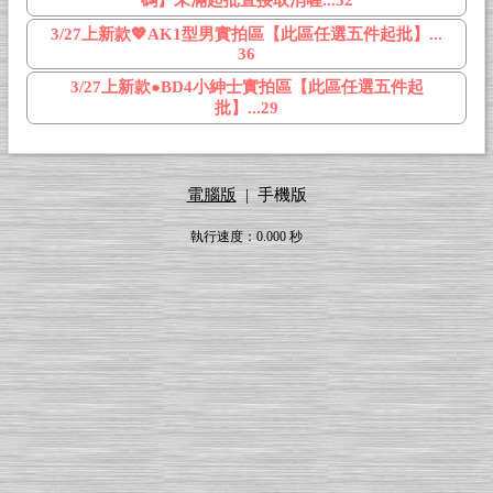
碼】未滿起批直接取消喔...32
3/27上新款💖AK1型男實拍區【此區任選五件起批】...
36
3/27上新款●BD4小紳士實拍區【此區任選五件起
批】...29
電腦版
|
手機版
執行速度
：0.000
秒